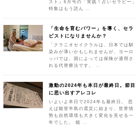
スト』6月号の「実践！占いセラピー」
特集はもう読ん …
「生命を育むパワー」を導く、セラ
ピストになりませんか？
「クラニオセイクラルは、日本では馴
染みが薄いかもしれませんが、ヨーロ
ッパでは、国によっては保険が適用さ
れる代替療法です。 …
激動の2024年も本日が最終日。節目
に思い出すアレコレ
いよいよ本日で2024年も最終日。 思
えば能登半島の震災に始まり、世界情
勢も自然環境も大きく変化を見せる一
年でした。 能 …