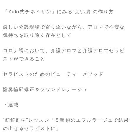
「
Yuki
式チネイザン」にみる
“
よい腸
”
の作り方
厳しい介護現場で寄り添いながら、アロマで不安な
気持ちを取り除く存在として
コロナ禍において、介護アロマと介護アロマセラピ
ストができること
セラピストのためのビューティーメソッド
隆鼻輪郭矯正＆ソワンドレナージュ
・連載
“
筋解剖学
”
レッスン「５種類のエフルラージュで結果
の出せるセラピストに」