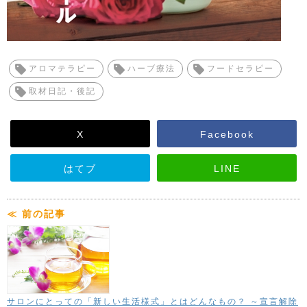
アロマテラピー
ハーブ療法
フードセラピー
取材日記・後記
X
Facebook
はてブ
LINE
≪ 前の記事
サロンにとっての「新しい生活様式」とはどんなもの？ ～宣言解除