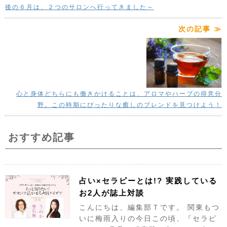
後の６月は、２つのサロンへ行ってきました～
次の記事 ≫
心と身体どちらにも働きかけることは、アロマやハーブの得意分
野。この時期にぴったりな癒しのブレンドを見つけよう！
おすすめ記事
占い×セラピーとは!? 実践している
お2人が誌上対談
こんにちは、編集部Ｔです。 関東もつ
いに梅雨入りの今日この頃、『セラピ