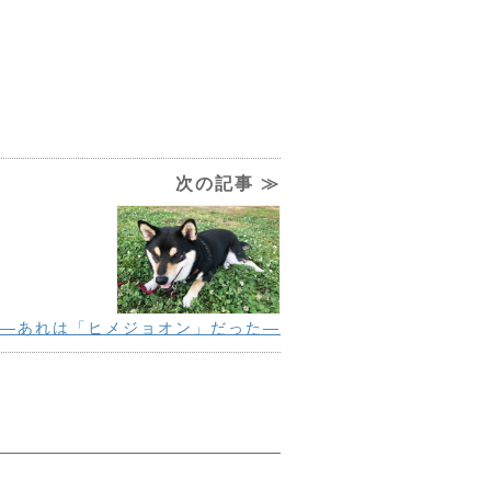
次の記事 ≫
—あれは「ヒメジョオン」だった—