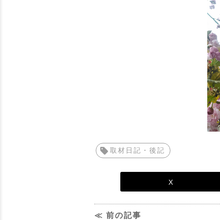
取材日記・後記
X
≪ 前の記事