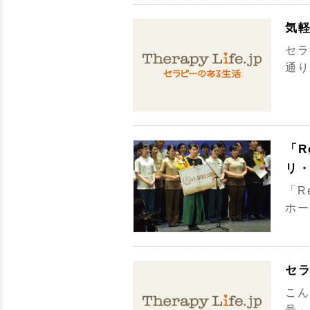
気
セラ
通り
「R
リ
「R
ホー
セ
こん
号」