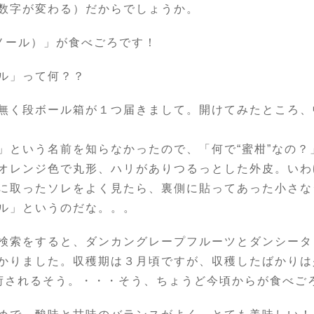
数字が変わる）だからでしょうか。
ミノール）」が食べごろです！
ル」って何？？
無く段ボール箱が１つ届きまして。開けてみたところ、
という名前を知らなかったので、「何で“蜜柑”なの？
オレンジ色で丸形、ハリがありつるっとした外皮。いわ
に取ったソレをよく見たら、裏側に貼ってあった小さな
ル」というのだな。。。
索をすると、ダンカングレープフルーツとダンシータ
かりました。収穫期は３月頃ですが、収穫したばかりは
荷されるそう。・・・そう、ちょうど今頃からが食べご