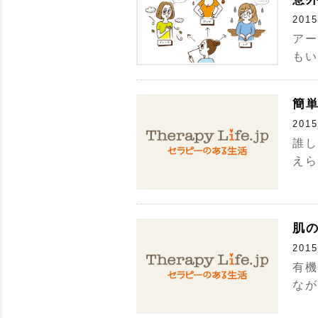
2015
アー
もい
簡
2015
誰し
えら
肌
2015
有機
なが