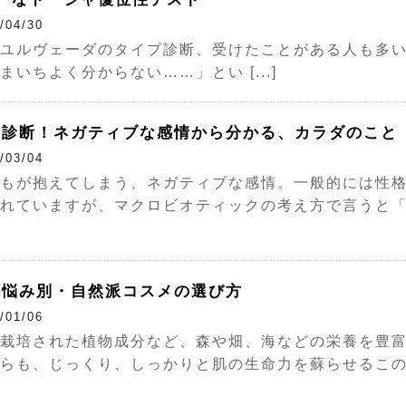
/04/30
ユルヴェーダのタイプ診断、受けたことがある人も多い
まいちよく分からない……」とい [...]
単診断！ネガティブな感情から分かる、カラダのこと
/03/04
もが抱えてしまう、ネガティブな感情。一般的には性
れていますが、マクロビオティックの考え方で言うと「ネガ 
の悩み別・自然派コスメの選び方
/01/06
栽培された植物成分など、森や畑、海などの栄養を豊富
らも、じっくり、しっかりと肌の生命力を蘇らせるこのパワ 