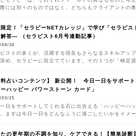
際には別々のものではなく、どちらもクライアントの奥底に 
間限定！「セラピーNETカレッジ」で学び「セラピス
解答― （セラピスト6月号連動記事）
/04/30
ピストの多くが、活躍する現在もさらなるスキルアッ
深め、セラピーに役立てています。その１つが「検定資格」 
無料占いコンテンツ】 新公開！ 今日一日をサポート
ーハッピー パワーストーン カード」
/03/25
一日をサポートしてくれる石に出合える「ハッピーハッ
。まずは今日一日をどんなふうに過ごしたいかをイメージして
なたの更年期の不調を知り、ケアできる！【簡単診断