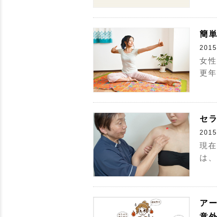
簡
2015
女性
更年
セ
2015
現在
は、
ア
意