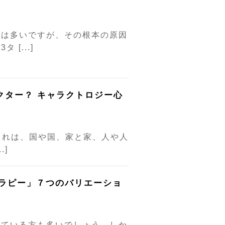
性は多いですが、その根本の原因
[...]
クター？ キャラクトロジー心
これは、国や国、家と家、人や人
.]
セラピー」７つのバリエーショ
えている方も多いでしょう。しか