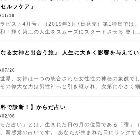
＆セルフケア」
/11/18
ラピスト4月号』（2019年3月7日発売）第1特集で
和！輝く第二の人生をスムーズにスタートさせる 更 [...
内なる女神と出合う旅」 人生に大きく影響を与えて
/07/20
世界、女神は一つの統合された女性性の神秘の象徴で
その偉大な力は男性神へと引き継がれ、次第に小さく細かく分
無料で診断！】からだ占い
/02/08
らだ占い」とは、生まれた日の月の位置である「宿」
、新感覚の占いです。 あなたが生まれた日にリンクする「 [