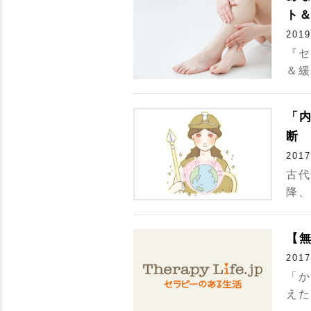
ト
2019
『セ
＆緩
「
断
2017
古代
降、
【
2017
「か
えた