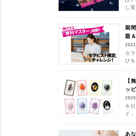
し実
期
題＆
2021
セラ
びを
【
ッピ
2020
今日
ド」
あ