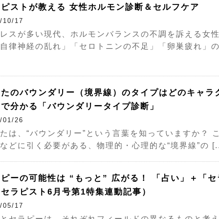
ラピストが教える 女性ホルモン診断＆セルフケア
/10/17
レスが多い現代、ホルモンバランスの不調を訴える女
自律神経の乱れ」「セロトニンの不足」「卵巣疲れ」の3タ 
なたのバウンダリー（境界線）のタイプはどのキャラ
学で分かる「バウンダリータイプ診断」
/01/26
たは、“バウンダリー”という言葉を知っていますか？ 
などに引く必要がある、物理的・心理的な“境界線”の [..
ピーの可能性は “もっと” 広がる！ 「占い」＋「
（セラピスト6月号第1特集連動記事）
/05/17
とセラピーは、それぞれフィールドの異なるものと考