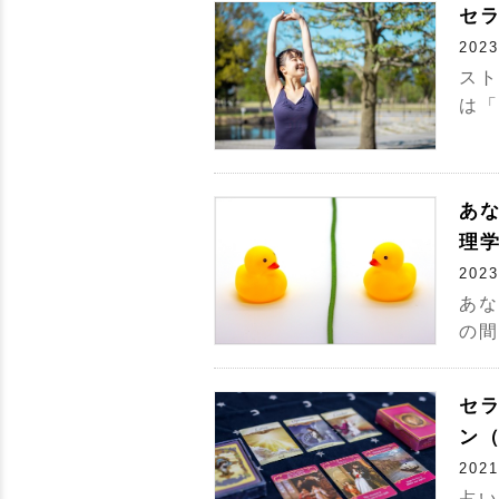
セ
2023
スト
は「
あ
理
2023
あな
の間
セラ
ン
2021
占い