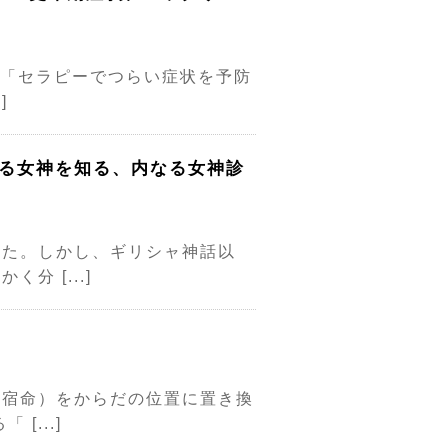
は、「セラピーでつらい症状を予防
]
いる女神を知る、内なる女神診
した。しかし、ギリシャ神話以
 [...]
（宿命）をからだの位置に置き換
...]