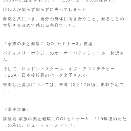
5000年の歴史をもつ、アーユルヴェーダの奥深さと、
現代人が知らず知らずに失ってしまった、
自然と共にいき、自分の身体に向き合うこと、知ることの
大切さを改めて感じる内容でした。
「家族の美と健康に QOLセミナー3」後編、
パティスリーポタジエのオーナーパティシエール・柿沢さ
ん、
そして、ロンドン・スクール・オブ・アロマテラピー
（LSA）日本校校長のバーグ文子さんが
登壇した講演については、来週（3月12日頃）掲載予定で
す。
〔講座詳細〕
講座名:家族の美と健康にQOLセミナー3 「10年後のわた
しの為に、ビューティーメソッド」