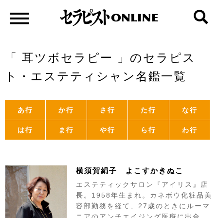
「 耳ツボセラピー 」のセラピス
ト・エステティシャン名鑑一覧
あ行
か行
さ行
た行
な行
は行
ま行
や行
ら行
わ行
横須賀絹子 よこすかきぬこ
エステティックサロン『アイリス』店
長。1958年生まれ。カネボウ化粧品美
容部勤務を経て、27歳のときにルーマ
ニアのアンチエイジング医療に出合