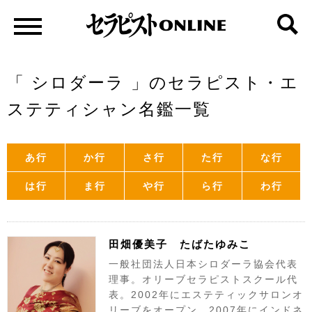
「 シロダーラ 」のセラピスト・エ
ステティシャン名鑑一覧
あ行
か行
さ行
た行
な行
は行
ま行
や行
ら行
わ行
田畑優美子 たばたゆみこ
一般社団法人日本シロダーラ協会代表
理事。オリーブセラピストスクール代
表。2002年にエステティックサロンオ
リーブをオープン。2007年にインドネ