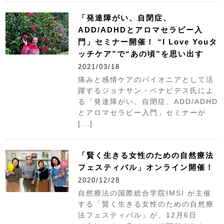
「発達障がい、自閉症、
ADD/ADHDとアロマセラピー入
門」セミナー開催！ “I Love Youタ
ッチケア”で“あの頃”を思い出す
2021/03/18
痛みと感情ケアのパイオニアとして活
躍するジョナサン・ベナビデス氏によ
る「発達障がい、自閉症、ADD/ADHD
とアロマセラピー入門」セミナーが
[...]
「賢く生きる女性のための自然療法
フェスティバル」オンライン開催！
2020/12/28
自然療法の国際総合学院IMSI が主催
する「賢く生きる女性のための自然療
法フェスティバル」が、12月6日