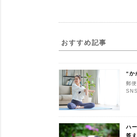
おすすめ記事
“
郵便
SN
ハ
答