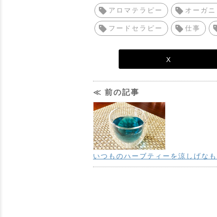
アロマテラピー
オーガニ
フードセラピー
仕事
X
≪ 前の記事
いつものハーブティーを涼しげなも