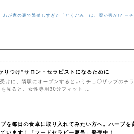
わが家の裏で繁殖しすぎた「どくだみ」は、薬か害か!? ー
かかりつけ”サロン・セラピストになるために
受けに、隣駅にオープンするというチョ◯ザップのチラ
Sを見ると、女性専用30分フィット …
ーブを毎日の食卓に取り入れてみたい方へ。ハーブを
えています！「フードセラピー夏号」発売中！