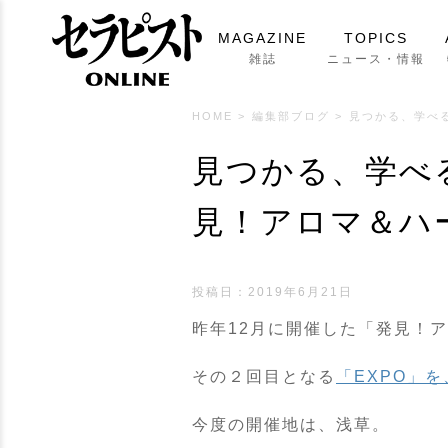
MAGAZINE
TOPICS
雑誌
ニュース・情報
HOME
>
編集部ブログ
>
見つかる、学べる
見つかる、学べ
見！アロマ＆ハー
投稿日：
2019年6月21日
昨年12月に開催した「発見！ア
その２回目となる
「EXPO」を
今度の開催地は、浅草。