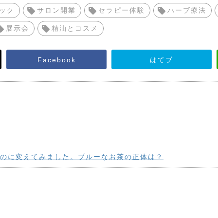
ック
サロン開業
セラピー体験
ハーブ療法
展示会
精油とコスメ
Facebook
はてブ
のに変えてみました。ブルーなお茶の正体は？