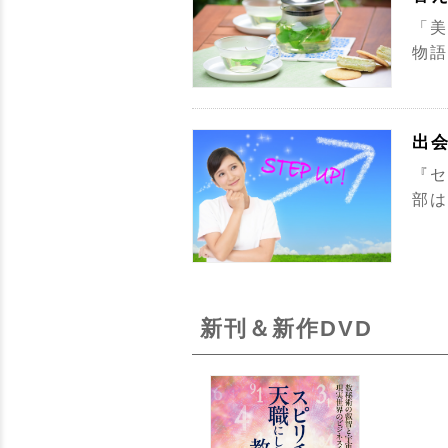
「美
物語
出会
『セ
部は
新刊＆新作DVD