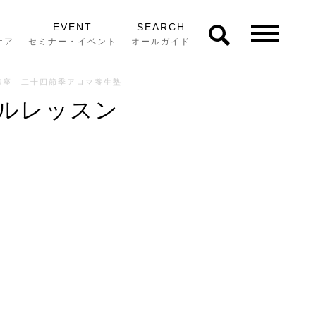
EVENT
SEARCH
ケア
セミナー・イベント
オールガイド
講座 二十四節季アロマ養生塾
ャルレッスン