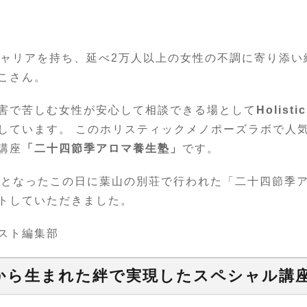
キャリアを持ち、延べ2万人以上の女性の不調に寄り添
こさん。
害で苦しむ女性が安心して相談できる場として
Holisti
しています。 このホリスティックメノポーズラボで人気
講座
「二十四節季アロマ養生塾」
です。
の夏至となったこの日に葉山の別荘で行われた「二十四節季
トしていただきました。
スト編集部
から生まれた絆で実現したスペシャル講