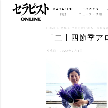
MAGAZINE
TOPICS
雑誌
ニュース・情報
HOME
>
特集
>
プロも愛好者も、垣根を
「二十四節季ア
投稿日：
2022年7月4日