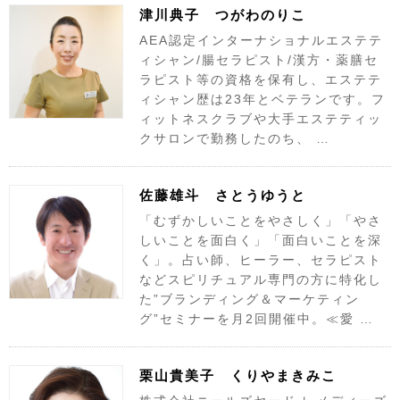
津川典子 つがわのりこ
AEA認定インターナショナルエステテ
ィシャン/腸セラピスト/漢方・薬膳セ
ラピスト等の資格を保有し、エステテ
ィシャン歴は23年とベテランです。フ
ィットネスクラブや大手エステティッ
クサロンで勤務したのち、 …
佐藤雄斗 さとうゆうと
「むずかしいことをやさしく」「やさ
しいことを面白く」「面白いことを深
く」。占い師、ヒーラー、セラピスト
などスピリチュアル専門の方に特化し
た”ブランディング＆マーケティン
グ”セミナーを月2回開催中。≪愛 …
栗山貴美子 くりやまきみこ