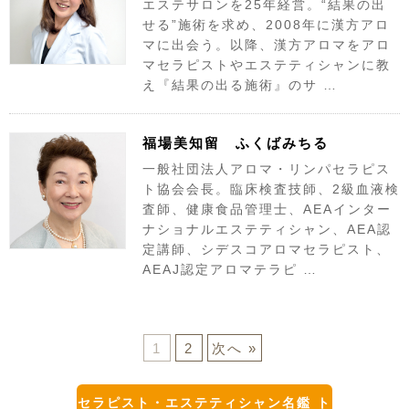
エステサロンを25年経営。“結果の出
せる”施術を求め、2008年に漢方アロ
マに出会う。以降、漢方アロマをアロ
マセラピストやエステティシャンに教
え『結果の出る施術』のサ …
福場美知留 ふくばみちる
一般社団法人アロマ・リンパセラピス
ト協会会長。臨床検査技師、2級血液検
査師、健康食品管理士、AEAインター
ナショナルエステティシャン、AEA認
定講師、シデスコアロマセラピスト、
AEAJ認定アロマテラピ …
1
2
次へ »
セラピスト・エステティシャン名鑑 ト