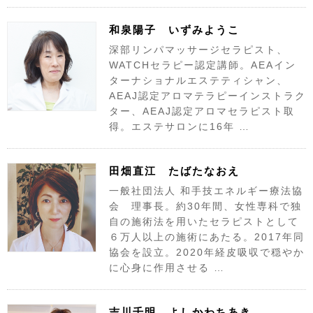
和泉陽子 いずみようこ
深部リンパマッサージセラピスト、
WATCHセラピー認定講師。AEAイン
ターナショナルエステティシャン、
AEAJ認定アロマテラピーインストラク
ター、AEAJ認定アロマセラピスト取
得。エステサロンに16年 …
田畑直江 たばたなおえ
一般社団法人 和手技エネルギー療法協
会 理事長。約30年間、女性専科で独
自の施術法を用いたセラピストとして
６万人以上の施術にあたる。2017年同
協会を設立。2020年経皮吸収で穏やか
に心身に作用させる …
吉川千明 よしかわちあき