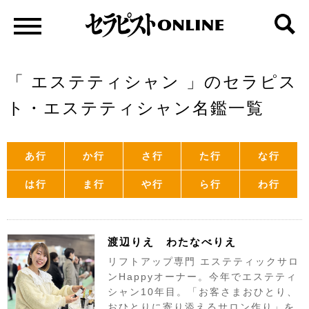
「 エステティシャン 」のセラピス
ト・エステティシャン名鑑一覧
あ行
か行
さ行
た行
な行
は行
ま行
や行
ら行
わ行
渡辺りえ わたなべりえ
リフトアップ専門 エステティックサロ
ンHappyオーナー。今年でエステティ
シャン10年目。「お客さまおひとり、
おひとりに寄り添えるサロン作り」を