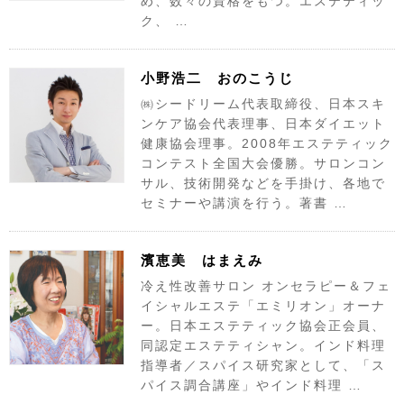
め、数々の資格をもつ。エステティッ
ク、 …
小野浩二 おのこうじ
㈱シードリーム代表取締役、日本スキ
ンケア協会代表理事、日本ダイエット
健康協会理事。2008年エステティック
コンテスト全国大会優勝。サロンコン
サル、技術開発などを手掛け、各地で
セミナーや講演を行う。著書 …
濱恵美 はまえみ
冷え性改善サロン オンセラピー＆フェ
イシャルエステ「エミリオン」オーナ
ー。日本エステティック協会正会員、
同認定エステティシャン。インド料理
指導者／スパイス研究家として、「ス
パイス調合講座」やインド料理 …