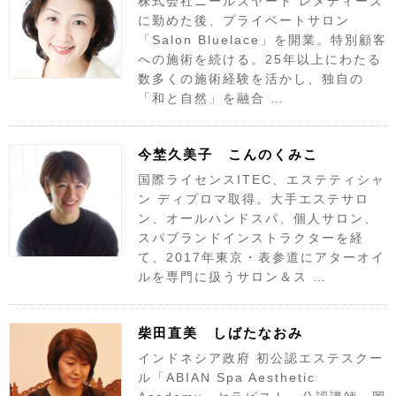
株式会社ニールズヤード レメディーズ
に勤めた後、プライベートサロン
「Salon Bluelace」を開業。特別顧客
への施術を続ける。25年以上にわたる
数多くの施術経験を活かし、独自の
「和と自然」を融合 …
今埜久美子 こんのくみこ
国際ライセンスITEC、エステティシャ
ン ディプロマ取得。大手エステサロ
ン、オールハンドスパ、個人サロン、
スパブランドインストラクターを経
て、2017年東京・表参道にアターオイ
ルを専門に扱うサロン＆ス …
柴田直美 しばたなおみ
インドネシア政府 初公認エステスクー
ル「ABIAN Spa Aesthetic