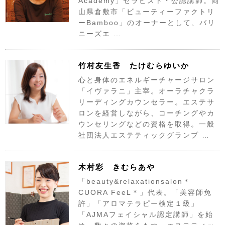
Academy」セラピスト・公認講師。岡
山県倉敷市「ビューティーファクトリ
ーBamboo」のオーナーとして、バリ
ニーズエ …
竹村友生香 たけむらゆいか
心と身体のエネルギーチャージサロン
「イヴァラニ」主宰。オーラチャクラ
リーディングカウンセラー。エステサ
ロンを経営しながら、コーチングやカ
ウンセリングなどの資格を取得。一般
社団法人エステティックグランプ …
木村彩 きむらあや
「beauty&relaxationsalon＊
CUORA FeeL＊」代表。「美容師免
許」「アロマテラピー検定１級」
「AJMAフェイシャル認定講師」を始