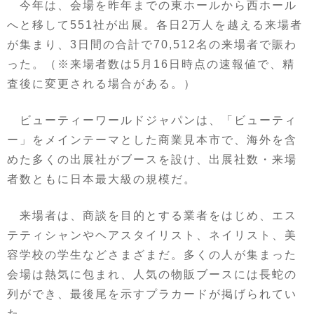
今年は、会場を昨年までの東ホールから西ホール
へと移して551社が出展。各日2万人を越える来場者
が集まり、3日間の合計で70,512名の来場者で賑わ
った。（※来場者数は5月16日時点の速報値で、精
査後に変更される場合がある。）
ビューティーワールドジャパンは、「ビューティ
ー」をメインテーマとした商業見本市で、海外を含
めた多くの出展社がブースを設け、出展社数・来場
者数ともに日本最大級の規模だ。
来場者は、商談を目的とする業者をはじめ、エス
テティシャンやヘアスタイリスト、ネイリスト、美
容学校の学生などさまざまだ。多くの人が集まった
会場は熱気に包まれ、人気の物販ブースには長蛇の
列ができ、最後尾を示すプラカードが掲げられてい
た。