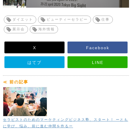
ダイエット
ビューティーセラピー
仕事
展示会
海外情報
X
Facebook
はてブ
LINE
≪ 前の記事
セラピストのためのマーケティングビジネス塾、スタート！ ーとも
に学び、悩み、前に進む仲間を作るー