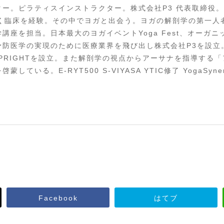
ー。ピラティスインストラクター。株式会社P3 代表取締役。
く臨床を経験。その中でヨガと出会う。ヨガの解剖学の第一人者
講座を担当。日本最大のヨガイベントYoga Fest、オーガ
医学の実現のために医療業界を飛び出し株式会社P3を設立。八王子
 UPRIGHTを設立。また解剖学の視点からアーサナを指導する
る。E-RYT500 S-VIYASA YTIC修了 YogaSynergy 
Facebook
はてブ