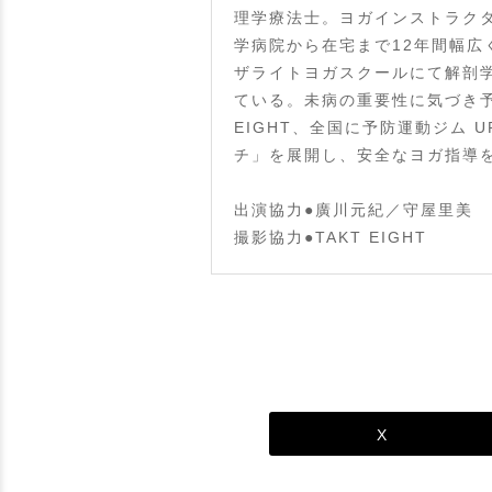
理学療法士。ヨガインストラクタ
学病院から在宅まで12年間幅広
ザライトヨガスクールにて解剖学
ている。未病の重要性に気づき予防
EIGHT、全国に予防運動ジム
チ」を展開し、安全なヨガ指導を啓蒙してい
出演協力●廣川元紀／守屋里美
撮影協力●TAKT EIGHT
X