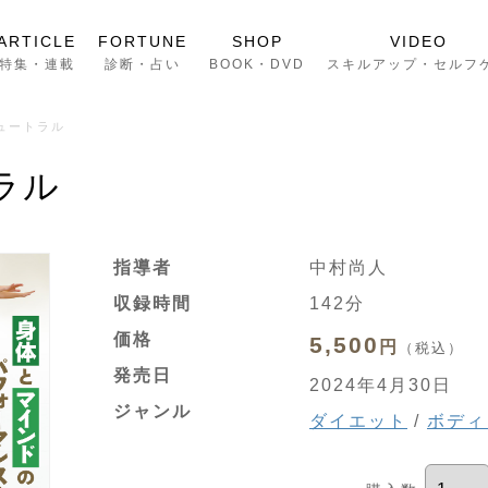
ARTICLE
FORTUNE
SHOP
VIDEO
特集・連載
診断・占い
BOOK・DVD
スキルアップ・セルフ
ュートラル
ラル
指導者
中村尚人
収録時間
142分
価格
5,500
円
（税込）
発売日
2024年4月30日
ジャンル
ダイエット
/
ボディ