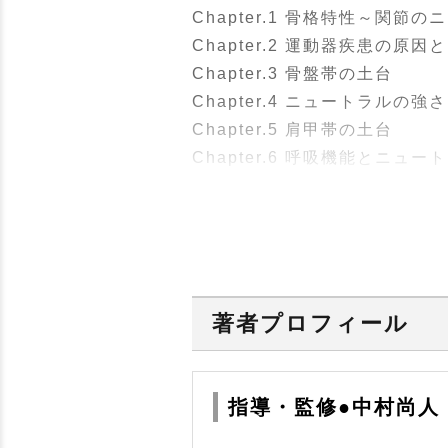
Chapter.1 骨格特性～関節
Chapter.2 運動器疾患の原
Chapter.3 骨盤帯の土台
Chapter.4 ニュートラルの強
Chapter.5 肩甲帯の土台
Chapter.6 呼吸機能とニュー
Chapter.7 回旋運動とニュー
Chapter.8 見えない力（ベ
Chapter.9 ニュートラル
Chapter.10 関節の動きを
Chapter.11 ベクトルから合
著者プロフィール
Chapter.12 ニュートラル
指導・監修●中村尚人