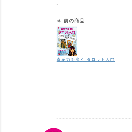
-
≪ 前の商品
直感力を磨く タロット入門