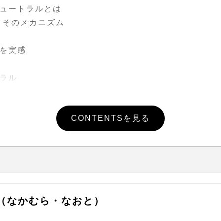
のニュートラルとは
因と そのメカニズム
さを実感
トラル
トラル
クトル）を見る
CONTENTSを見る
を作るためのバランストレーニング
瞬時に高める関節圧迫法
気上げを解説
を作るためのヨガのポーズ
（なかむら・なおと）