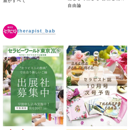
眉がすべて
自由論
therapist_bab