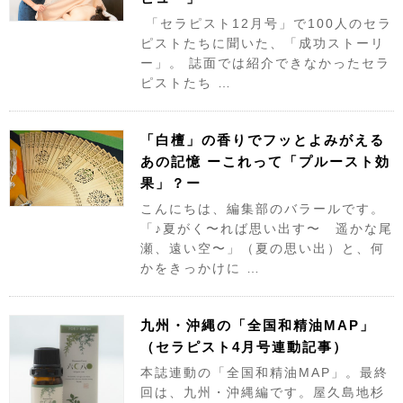
「セラピスト12月号」で100人のセラ
ピストたちに聞いた、「成功ストーリ
ー」。 誌面では紹介できなかったセラ
ピストたち …
「白檀」の香りでフッとよみがえる
あの記憶 ーこれって「プルースト効
果」？ー
こんにちは、編集部のバラールです。
「♪夏がく〜れば思い出す〜 遥かな尾
瀬、遠い空〜」（夏の思い出）と、何
かをきっかけに …
九州・沖縄の「全国和精油MAP」
（セラピスト4月号連動記事）
本誌連動の「全国和精油MAP」。最終
回は、九州・沖縄編です。屋久島地杉