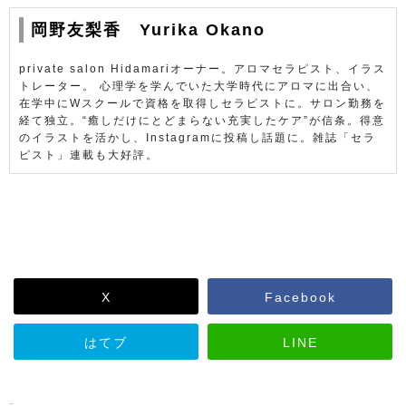
Case５ 女性特有の不調②
Case６ デトックス①
岡野友梨香 Yurika Okano
Case７ デトックス②
Case８ 咳・花粉症
private salon Hidamariオーナー。アロマセラピスト、イラス
Case９ 肩凝り・腰痛
トレーター。 心理学を学んでいた大学時代にアロマに出合い、
Case10 頭痛
在学中にWスクールで資格を取得しセラピストに。サロン勤務を
経て独立。“癒しだけにとどまらない充実したケア”が信条。得意
Case11 日焼け＆夏バテ
のイラストを活かし、Instagramに投稿し話題に。雑誌「セラ
Case12 美肌ケア
ピスト」連載も大好評。
Case13 メンタルケア
Case14 介護とアロマ
この本に登場する精油キャラたち
アロマのQ＆A
X
Facebook
はてブ
LINE
-