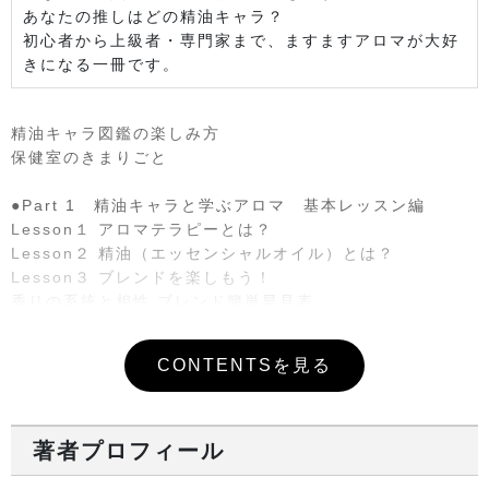
あなたの推しはどの精油キャラ？
初心者から上級者・専門家まで、ますますアロマが大好
きになる一冊です。
精油キャラ図鑑の楽しみ方
保健室のきまりごと
●Part 1 精油キャラと学ぶアロマ 基本レッスン編
Lesson１ アロマテラピーとは？
Lesson２ 精油（エッセンシャルオイル）とは？
Lesson３ ブレンドを楽しもう！
香りの系統と相性 ブレンド簡単早見表
精油成分早見表
CONTENTSを見る
●Part 2 精油の保健室 お悩み解決編
Case１ 風邪予防・免疫力アップ！
Case２ 冷え対策＆温め
Case３ 不眠＆ストレス対策
著者プロフィール
Case４ 女性特有の不調①