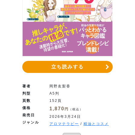
立ち読みする
著者
岡野友梨香
判型
A5判
頁数
152頁
価格
1,870
円
（税込）
発売日
2026年3月24日
ジャンル
アロマテラピー
/
精油とコスメ