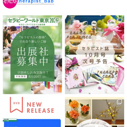
therapist_bab