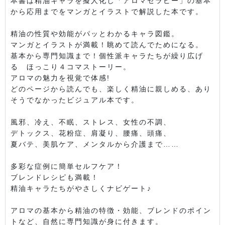
本書は精油キャラを擬人化し「アロマセラピー」の基本
から応用までをマンガとイラストで解説した本です。
精油の性質や効能がパッとわかるキャラ図鑑。
マンガとイラストが満載！眺めて読んでためになる。
基本から専門知識まで！個性派キャラたちが繰り広げ
る ほっこり４コマストーリー。
アロマの魅力を視覚で体感!
どのページから読んでも、楽しく精油に親しめる、あり
そうでなかったビジュアル本です。
風邪、冷え、不眠、ストレス、女性の不調、
デトックス、花粉症、肩凝り、腰痛、頭痛、
夏バテ、美肌ケア、メンタルから介護まで……
多彩な症例に簡単セルフケア！
ブレンドレシピも満載！
精油キャラたちがやさしくナビゲート♪
アロマの基本から精油の特徴・効能、ブレンドのポイン
トなど、自然に専門知識が身に付きます。