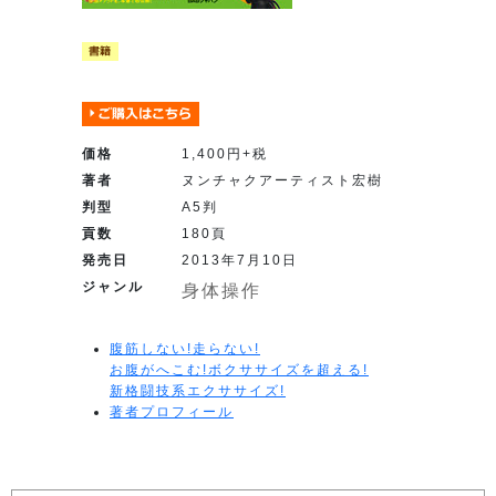
価格
1,400円+税
著者
ヌンチャクアーティスト宏樹
判型
A5判
貢数
180頁
発売日
2013年7月10日
ジャンル
身体操作
腹筋しない!走らない!
お腹がへこむ!ボクササイズを超える!
新格闘技系エクササイズ!
著者プロフィール