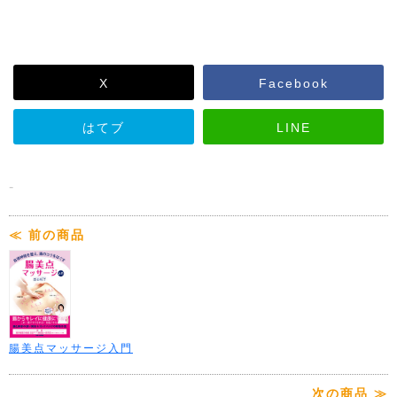
X
Facebook
はてブ
LINE
-
≪ 前の商品
腸美点マッサージ入門
次の商品 ≫