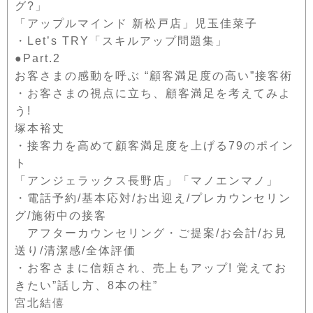
グ?」
「アップルマインド 新松戸店」児玉佳菜子
・Let’s TRY「スキルアップ問題集」
●Part.2
お客さまの感動を呼ぶ “顧客満足度の高い”接客術
・お客さまの視点に立ち、顧客満足を考えてみよ
う!
塚本裕丈
・接客力を高めて顧客満足度を上げる79のポイン
ト
「アンジェラックス長野店」「マノエンマノ」
・電話予約/基本応対/お出迎え/プレカウンセリン
グ/施術中の接客
アフターカウンセリング・ご提案/お会計/お見
送り/清潔感/全体評価
・お客さまに信頼され、売上もアップ! 覚えてお
きたい”話し方、8本の柱”
宮北結僖