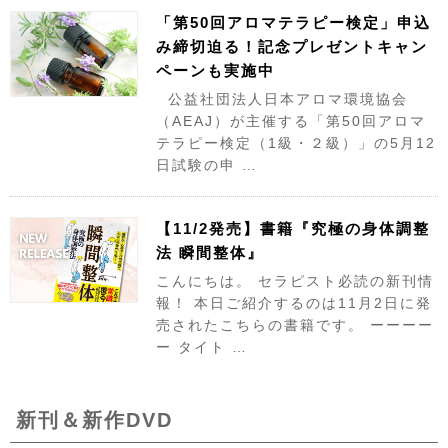
「第50回アロマテラピー検定」申込
み締切迫る！記念プレゼントキャン
ペーンも実施中
公益社団法人日本アロマ環境協会
（AEAJ）が主催する「第50回アロマ
テラピー検定（1級・２級）」の5月12
日試験の申 …
【11/2発売】書籍『究極の身体調整
法 瞬間整体』
こんにちは。 セラピスト必読の新刊情
報！ 本日ご紹介するのは11月2日に発
売されたこちらの書籍です。 ーーーー
ー タイト …
新刊＆新作DVD