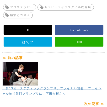
アロマテラピー
セラピーライフスタイル総合展
精油とコスメ
X
Facebook
はてブ
LINE
≪ 前の記事
「第13回エステティックグランプリ」ファイナル開催！ フェイシ
ャル技術部門グランプリは、下田奈桜さん
次の記事 ≫