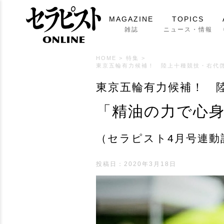
MAGAZINE
TOPICS
雑誌
ニュース・情報
HOME
>
特集
>
東京五輪有力候補！ 陸上十種競技・右代啓
東京五輪有力候補！ 
「精油の力で心身
（セラピスト4月号連動
投稿日：
2020年3月18日