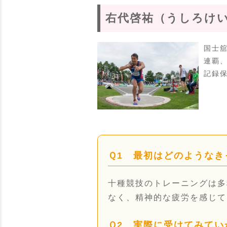
右代啓祐（うしろけ
国士
連覇
記録
Ｑ1 最初はどのような
十種競技のトレーニングは多
なく、精神的な疲労を感じて
Ｑ2 実際に受けてみて