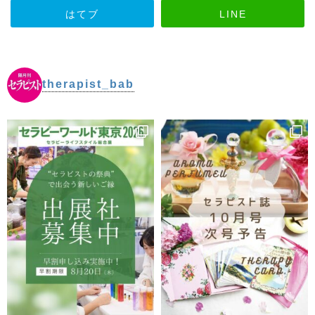
はてブ
LINE
therapist_bab