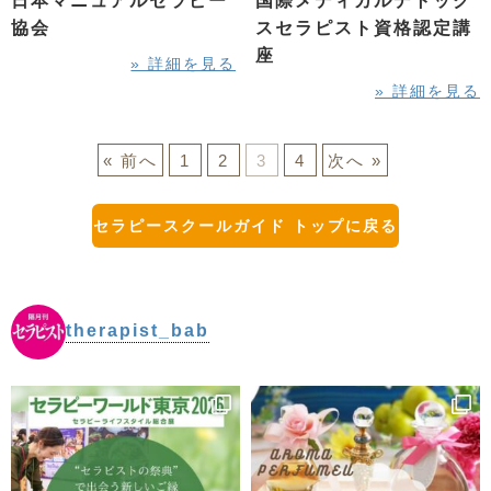
日本マニュアルセラピー
国際メディカルデトック
協会
スセラピスト資格認定講
座
» 詳細を見る
» 詳細を見る
« 前へ
1
2
3
4
次へ »
セラピースクールガイド トップに戻る
therapist_bab