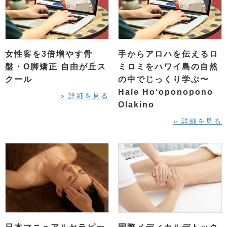
女性客を3倍増やす骨
手からアロハを伝えるロ
盤・O脚矯正 自由が丘ス
ミロミをハワイ島の自然
クール
の中でじっくり学ぶ〜
Hale Hoʻoponopono
» 詳細を見る
Olakino
» 詳細を見る