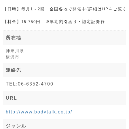
【日時】毎月
～
回・全国各地で開催中(詳細は
をご覧く
1
2
HP
【料金】
円 ※早期割引あり・認定証発行
15,750
所在地
神奈川県
横浜市
連絡先
TEL:06-6352-4700
URL
http://www.bodytalk.co.jp/
ジャンル