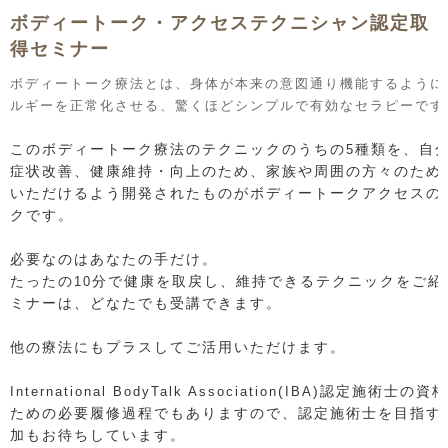
ボディートーク・アクセステクニシャン認定取
得セミナー
ボディートーク療法とは、身体が本来の意図通り機能するように
ルギーを正常化させる、驚くほどシンプルで有効なセラピーです
このボディートーク療法のテクニックのうちの
種類を、自
5
症状改善、健康維持・向上のため、家族や周囲の方々のため
いただけるよう開発されたものがボディートークアクセスの
クです。
必要なのはあなたの手だけ。
たったの
分で健康を取戻し、維持できるテクニックをご紹
10
ミナーは、どなたでも受講できます。
他の療法にもプラスしてご活用いただけます。
(
)認定施術士の資
International BodyTalk Association
IBA
ための必要履修過程でもありますので、認定施術士を目指す
加もお待ちしています。