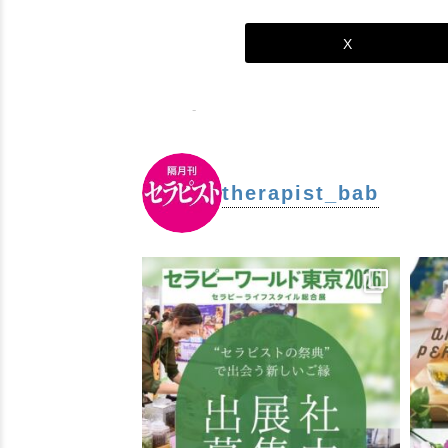
X
-
therapist_bab