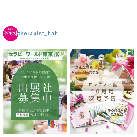
-
therapist_bab