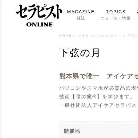
MAGAZINE
TOPICS
雑誌
ニュース・情報
HOME
>
セラピースクールガイド
>
下弦
下弦の月
熊本県で唯一 アイケア
パソコンやスマホが必需品の現
技術【瞳の癒®︎】を学びます。
一般社団法人アイケアセラピス
開催地