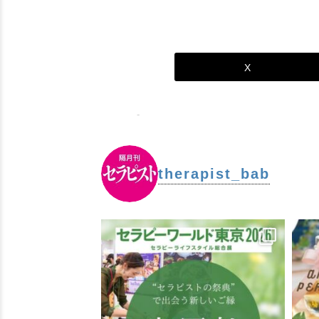
X
-
therapist_bab