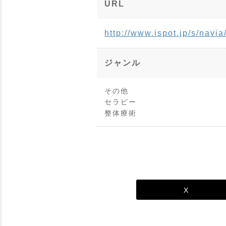
URL
http://www.ispot.jp/s/navia
ジャンル
その他
セラピー
整体療術
X