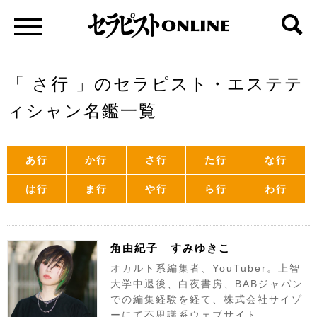
「 さ行 」のセラピスト・エステテ
ィシャン名鑑一覧
あ行
か行
さ行
た行
な行
は行
ま行
や行
ら行
わ行
角由紀子 すみゆきこ
オカルト系編集者、YouTuber。上智
大学中退後、白夜書房、BABジャパン
での編集経験を経て、株式会社サイゾ
ーにて不思議系ウェブサイト