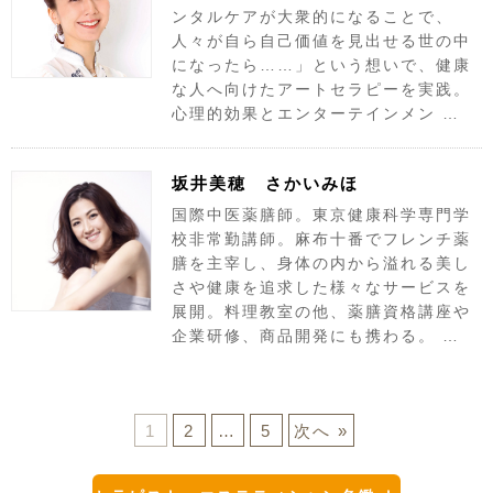
ンタルケアが大衆的になることで、
人々が自ら自己価値を見出せる世の中
になったら……」という想いで、健康
な人へ向けたアートセラピーを実践。
心理的効果とエンターテインメン …
坂井美穂 さかいみほ
国際中医薬膳師。東京健康科学専門学
校非常勤講師。麻布十番でフレンチ薬
膳を主宰し、身体の内から溢れる美し
さや健康を追求した様々なサービスを
展開。料理教室の他、薬膳資格講座や
企業研修、商品開発にも携わる。 …
1
2
…
5
次へ »