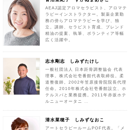
AEAJ認定アロマセラピスト、アロマテ
ラピーインストラクター。製薬企業勤
務の傍らアロマテラピーを学び、独
立。講師、セラピスト育成、ブレンド
精油の提案、執筆、ボランティア等幅
広く活躍中。
志水剛志 しみずたけし
一般社団法人 日本距骨調整協会 代表
理事。株式会社壱番館代表取締役。柔
道整復師。2002年笠原接骨院院長代理
任命。2010年株式会社壱番館設立、ホ
テルスパと業務提携。2011年赤坂ホテ
ルニューオータニ …
清水菜穂子 しみずなおこ
アートセラピールームPOF代表。「メ