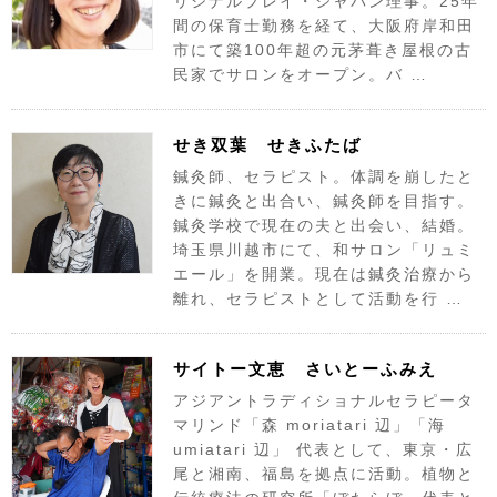
リジナルプレイ・ジャパン理事。25年
間の保育士勤務を経て、大阪府岸和田
市にて築100年超の元茅葺き屋根の古
民家でサロンをオープン。バ …
せき双葉 せきふたば
鍼灸師、セラピスト。体調を崩したと
きに鍼灸と出合い、鍼灸師を目指す。
鍼灸学校で現在の夫と出会い、結婚。
埼玉県川越市にて、和サロン「リュミ
エール」を開業。現在は鍼灸治療から
離れ、セラピストとして活動を行 …
サイトー文恵 さいとーふみえ
アジアントラディショナルセラピータ
マリンド「森 moriatari 辺」「海
umiatari 辺」 代表として、東京・広
尾と湘南、福島を拠点に活動。植物と