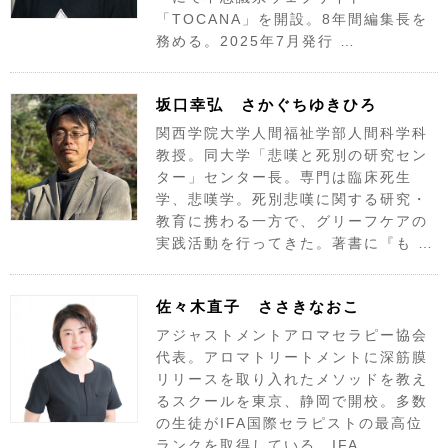
「TOCANA」を開設。8年間編集長を
務める。2025年7月発行 …
坂口幸弘 さかぐちゆきひろ
関西学院大学人間福祉学部人間科学科
教授。同大学「悲嘆と死別の研究セン
ター」センター長。専門は臨床死生
学、悲嘆学。死別悲嘆に関する研究・
教育に携わる一方で、グリーフケアの
実践活動を行ってきた。著書に『も …
佐々木直子 ささきなおこ
アジャストメントアロマセラピー協会
代表。アロマトリートメントに深筋膜
リリースを取り入れたメソッドを教え
るスクールを東京、静岡で開校。多数
の生徒がIFA国際セラピストの最高位
ランクを取得している。IFA …