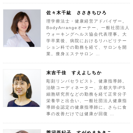
佐々木千紘 ささきちひろ
理学療法士・健康経営アドバイザー。
BodyArrangeオーナー、一般社団法人
ウォーキングヘルス協会代表理事。大
学卒業後、病院におけるリハビリテー
ション科での勤務を経て、サロンを開
業。痩身エステサロン …
末吉千佳 すえよしちか
彫刻リンパセラピスト、健康指導師。
治験コーディネーター、京都大学iPS
細胞研究所などの勤務を経て正常分子
栄養学と出合い、一般社団法人健康指
導師会認定の健康指導師に。さらに食
事の改善だけでは健康が回復 …
菅沼亜紀子 すがぬまあきこ