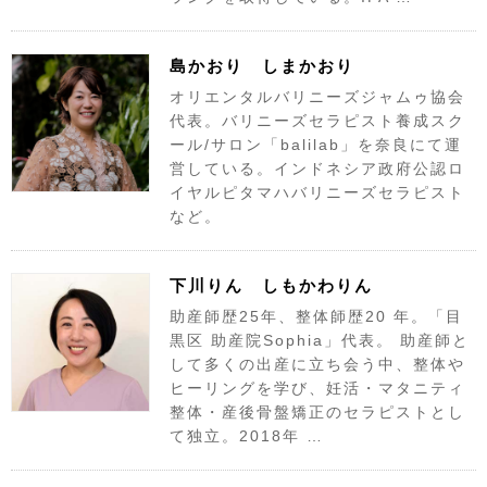
島かおり しまかおり
オリエンタルバリニーズジャムゥ協会
代表。バリニーズセラピスト養成スク
ール/サロン「balilab」を奈良にて運
営している。インドネシア政府公認ロ
イヤルピタマハバリニーズセラピスト
など。
下川りん しもかわりん
助産師歴25年、整体師歴20 年。「目
黒区 助産院Sophia」代表。 助産師と
して多くの出産に立ち会う中、整体や
ヒーリングを学び、妊活・マタニティ
整体・産後骨盤矯正のセラピストとし
て独立。2018年 …