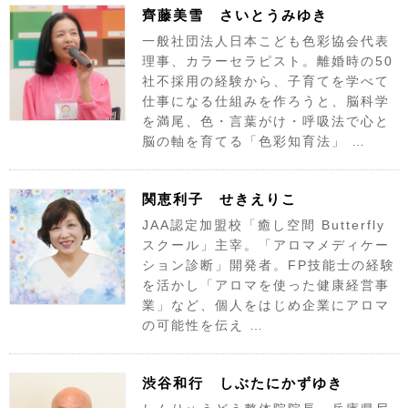
齊藤美雪 さいとうみゆき
一般社団法人日本こども色彩協会代表
理事、カラーセラピスト。離婚時の50
社不採用の経験から、子育てを学べて
仕事になる仕組みを作ろうと、脳科学
を満尾、色・言葉がけ・呼吸法で心と
脳の軸を育てる「色彩知育法」 …
関恵利子 せきえりこ
JAA認定加盟校「癒し空間 Butterfly
スクール」主宰。「アロマメディケー
ション診断」開発者。FP技能士の経験
を活かし「アロマを使った健康経営事
業」など、個人をはじめ企業にアロマ
の可能性を伝え …
渋谷和行 しぶたにかずゆき