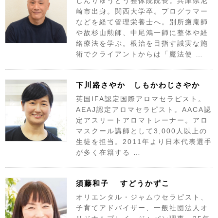
しんりゅうどう整体院院長。兵庫県尼
崎市出身。関西大学卒。プログラマー
などを経て管理栄養士へ。別所癒庵師
や故杉山勲師、中尾鴻一師に整体や経
絡療法を学ぶ。根治を目指す誠実な施
術でクライアントからは「魔法使 …
下川路さやか しもかわじさやか
英国IFA認定国際アロマセラピスト。
AEAJ認定アロマセラピスト。AACA認
定アスリートアロマトレーナー。アロ
マスクール講師として3,000人以上の
生徒を担当。2011年より日本代表選手
が多く在籍する …
須藤和子 すどうかずこ
オリエンタル・ジャムウセラピスト、
子育てアドバイザー、一般社団法人オ