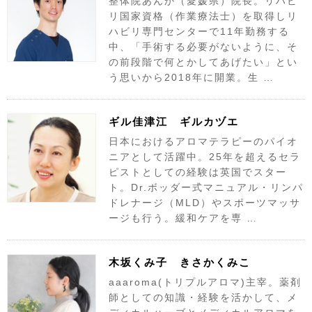
整体院あんか（愛媛県）院長。リハビ
リ国家資格（作業療法士）を取得しリ
ハビリ専門センターで11年勤務する
中、「手術する必要がないように、そ
の前段階で何とかしてあげたい」とい
う思いから2018年に開業。生 …
ギル佳津江 ギルカヅエ
日本におけるアロマテラピーのパイオ
ニアとして活躍中。25年を超えるセラ
ピストとしての経験は英国でスター
ト。Dr.ボッダー式マニュアル・リンパ
ドレナージ（MLD）やスポーツマッサ
ージも行う。緩和ケアを専 …
木坂くみ子 きさかくみこ
aaaroma(トリプルアロマ)主宰。薬剤
師としての知識・経験を活かして、メ