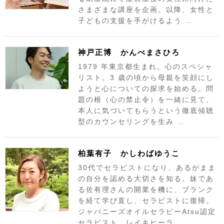
さまざまな講座を企画。以降、女性と
子どもの支援を手がけるよう …
神戸正博 かんべまさひろ
1979 年東京都生まれ。心のスペシャ
リスト。3 歳の頃から母親を笑顔にし
ようと心についての探求を始める。問
題の根（心の禁止令）を一緒に見て、
本人に気づいてもらうという徹底傾聴
型のカウンセリングを生み …
柏葉有子 かしわばゆうこ
30代でセラピストになり、あるがまま
の自分を認める大切さを知る。妹であ
る佐有理さんの開業を機に、ブランク
を経て学び直し、セラピストに復帰。
ジャパニーズオイルセラピーAtsu認定
セラピスト。レイキヒーラ …