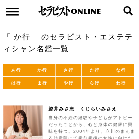
「 か行 」のセラピスト・エステテ
ィシャン名鑑一覧
あ行
か行
さ行
た行
な行
は行
ま行
や行
ら行
わ行
鯨井みさ恵 くじらいみさえ
自身の不妊の経験や子どもがアトピー
だったことから、心と身体の健康に興
味を持つ。2004年より、立川のまんま
る助産院にて産前産後の女性に向けた