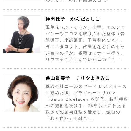
ル。翌年、公益社団法人日 …
神田稔子 かんだとしこ
風草花（ふ～そうか）主宰。オステオ
パシーやアロマを取り入れた整体（骨
盤矯正、小顔矯正、子宝整体など）、
占い（タロット、占星術など）のセッ
ションのほか、各種セミナーを行う。
リウマチで苦しんでいた母の「こ …
栗山貴美子 くりやまきみこ
株式会社ニールズヤード レメディーズ
に勤めた後、プライベートサロン
「Salon Bluelace」を開業。特別顧客
への施術を続ける。25年以上にわたる
数多くの施術経験を活かし、独自の
「和と自然」を融合 …