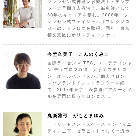
ソレンセン式神経反射療法士・テンプ
ラーナ早期介入療法士。鍼灸師として
30年のキャリアを積む。2008年、ソ
レンセン式フェイシャルリフレクソロ
ジーのディプロマを取得。同年、東京
都文京区にホリスティックケ …
今埜久美子 こんのくみこ
国際ライセンスITEC、エステティシャ
ン ディプロマ取得。大手エステサロ
ン、オールハンドスパ、個人サロン、
スパブランドインストラクターを経
て、2017年東京・表参道にアターオイ
ルを専門に扱うサロン＆ス …
丸楽雅弓 がもとまゆみ
「トリートメントスペース インフィニ
ティ」主宰。セラピストとして一流ホ