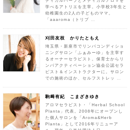
ディカルハーブとメディカルアロマを
学べるアトリエを主宰。小学校3年生と
幼稚園生の2人の子どものママ。
「aaaroma（トリプ …
刈田友枝 かりたともえ
埼玉県・新座市でリンパコンディショ
ニングサロン「ふぁみーゆ」を主宰す
るオーナーセラピスト。保育士からリ
ンパアクティベーション協会公認セラ
ピスト＆インストラクターに。サロン
での施術のほか、セルフストレッ …
駒﨑有紀 こまざきゆき
アロマセラピスト・「Herbal School
Planta」代表。2008年にオープンし
た個人サロンを「Aroma&Herb
Planta」として2016年リニューア