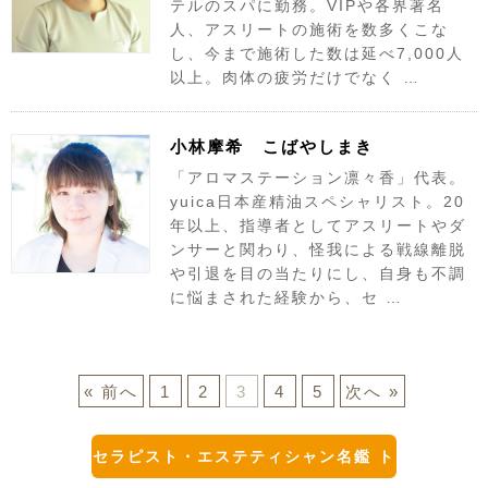
テルのスパに勤務。VIPや各界著名
人、アスリートの施術を数多くこな
し、今まで施術した数は延べ7,000人
以上。肉体の疲労だけでなく …
小林摩希 こばやしまき
「アロマステーション凛々香」代表。
yuica日本産精油スペシャリスト。20
年以上、指導者としてアスリートやダ
ンサーと関わり、怪我による戦線離脱
や引退を目の当たりにし、自身も不調
に悩まされた経験から、セ …
« 前へ
1
2
3
4
5
次へ »
セラピスト・エステティシャン名鑑 ト