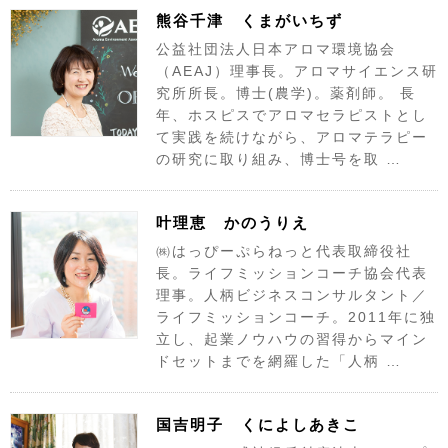
熊谷千津 くまがいちず
公益社団法人日本アロマ環境協会
（AEAJ）理事長。アロマサイエンス研
究所所長。博士(農学)。薬剤師。 長
年、ホスピスでアロマセラピストとし
て実践を続けながら、アロマテラピー
の研究に取り組み、博士号を取 …
叶理恵 かのうりえ
㈱はっぴーぷらねっと代表取締役社
長。ライフミッションコーチ協会代表
理事。人柄ビジネスコンサルタント／
ライフミッションコーチ。2011年に独
立し、起業ノウハウの習得からマイン
ドセットまでを網羅した「人柄 …
国吉明子 くによしあきこ