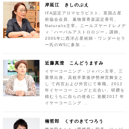
岸延江 きしのぶえ
IFA認定アロマセラピスト、英国占星
術協会会員、薫物屋香楽認定香司、
Naturalis主宰。ニールズヤードレメデ
ィ「ハーバルアストロロジー」講師。
2005年に西洋占星術師・ワンダーセラ
ー氏のWSに参加 …
近藤真澄 こんどうますみ
イヤーコーニング・ジャパン主宰。三
重県出身。高校卒業後伊勢神宮舞女と
し て内宮および外宮にて奉職。2012
年イヤーコー ニングと出合い、研鑽を
積むうちに自らの使命に 覚醒2017 年
イヤーコーニング …
楠哲郎 くすのきてつろう