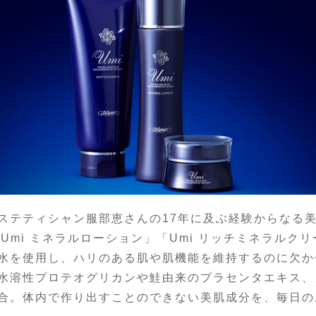
テティシャン服部恵さんの17年に及ぶ経験からなる
「Umi ミネラルローション」「Umi リッチミネラルク
水を使用し、ハリのある肌や肌機能を維持するのに欠か
水溶性プロテオグリカンや鮭由来のプラセンタエキス、
合。体内で作り出すことのできない美肌成分を、毎日の