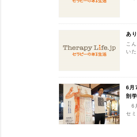
あ
こん
いた
6
剖
6
セミ