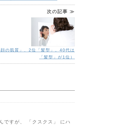
次の記事 ≫
「顔の肌質」、2位「髪型」。40代は
「髪型」が1位）
んですが、 「クスクス」 にハ