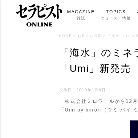
MAGAZINE
TOPICS
雑誌
ニュース・情報
HOME
>
お役立ち情報
>
「海水」のミネ
「海水」のミネ
「Umi」新発売
投稿日：
2019年1月8日
株式会社ミロワールから12月
「Umi by miroir（ウミ 