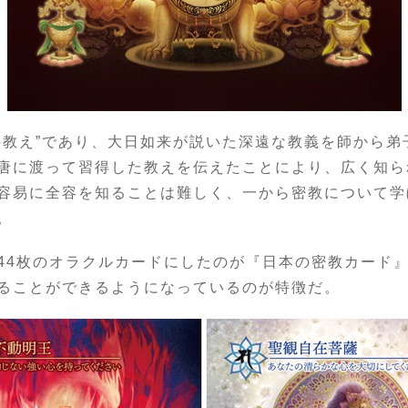
の教え”であり、大日如来が説いた深遠な教義を師から弟
唐に渡って習得した教えを伝えたことにより、広く知ら
容易に全容を知ることは難しく、一から密教について学
。
44枚のオラクルカードにしたのが『日本の密教カード
ることができるようになっているのが特徴だ。