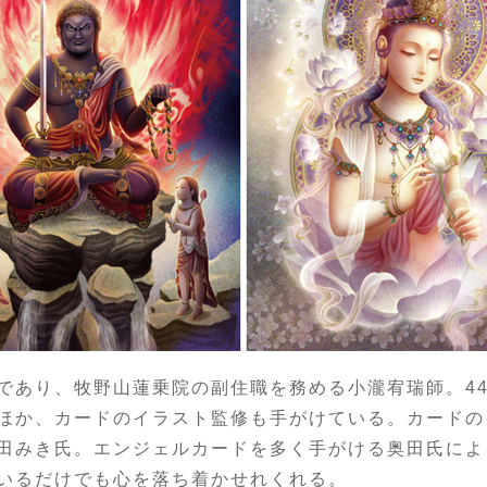
であり、牧野山蓮乗院の副住職を務める小瀧宥瑞師。
4
ほか、カードのイラスト監修も手がけている。カードの
田みき氏。エンジェルカードを多く手がける奥田氏によ
いるだけでも心を落ち着かせれくれる。