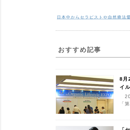
日本中からセラピストや自然療法愛
おすすめ記事
8月
イル
20
「第
「セ