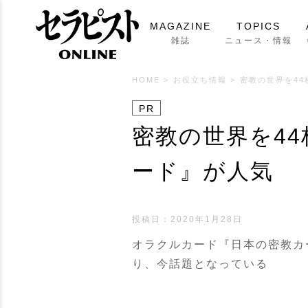
MAGAZINE
TOPICS
雑誌
ニュース・情報
HOME
>
お役立ち情報
>
密教の世界を4
PR
密教の世界を4
ード』が人気
投稿日：2020年1月28日
オラクルカード『日本の密教カ
り、今話題となっている