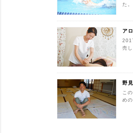
た。
ア
20
売し
野
この
めの