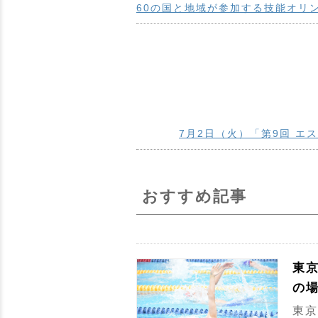
60の国と地域が参加する技能オリ
7月2日（火）「第9回 
おすすめ記事
東
の
東京