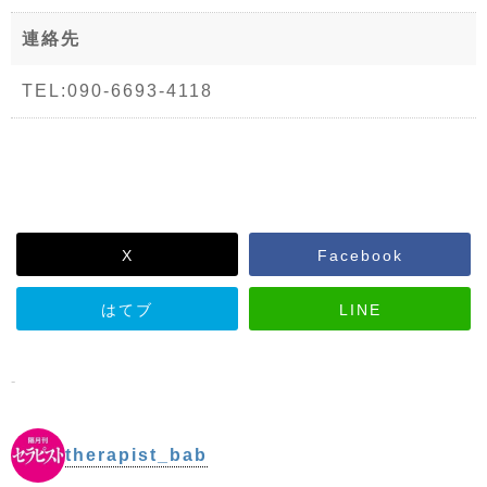
連絡先
TEL:090-6693-4118
X
Facebook
はてブ
LINE
-
therapist_bab