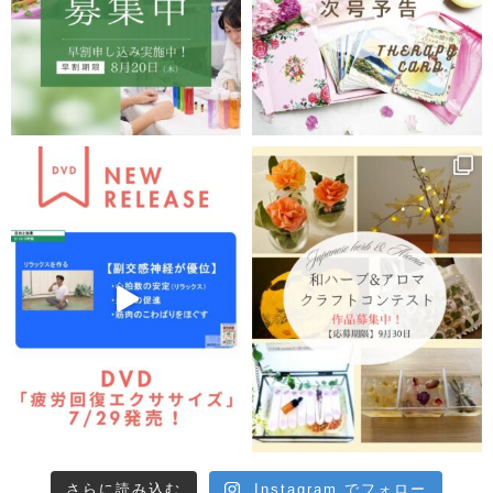
ントの肌の悩みを解消するための正しいお肌のケア方法
と生活で活かせる知識を伝授します。
著者プロフィール
講師●福場美知留
アロマ・リンパセラピスト協会会長。臨床検査技師とし
て病院に9年間勤務した後、自宅でホームサロンを開業
し化粧品メーカーを設立。300人あまりのエステティシ
ャン養成と開業支援を行う。2008年アロマ・リンパセ
ラピスト養成スクールを開校。男女共同参加企画、看護
師勉強会、スポーツジム、企業などで「美容・健康アナ
リスト」として講演も行う。
さらに読み込む
Instagram でフォロー