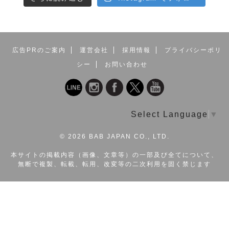
●セラピー・ネット・カレッジ 課外授業シ
リーズ
セラピストのためのWEB動画サイト「セラピー・ネッ
広告PRのご案内
運営会社
採用情報
プライバシーポリ
ト・カレッジ」の講座が、多くのお客様の要望により
シー
お問い合わせ
DVD化されることになりました。手元に置いておきた
い、テレビの画面で技術をじっくり見たい、ネット環境
がなくても気軽に学びたいなど、さまざまな要望に応え
る形で発売!!
Select Language
▼
自宅にいながら、まるでスクールに通っているかのよう
な一流講師の授業を視聴できます。スキルアップやサロ
©
2026 BAB JAPAN CO., LTD.
ン繁栄、ホームケアにぜひご活用ください!
本サイトの掲載内容（画像、文章等）の一部及び全てについて、
無断で複製、転載、転用、改変等の二次利用を固く禁じます