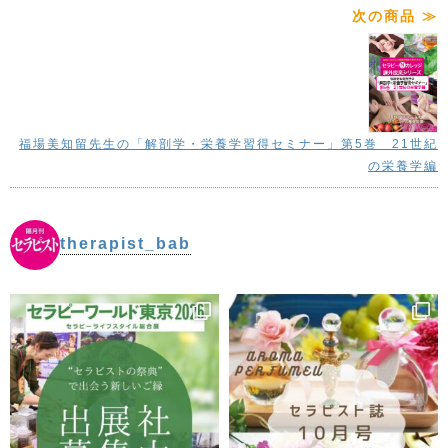
次の商品 ≫
Part.2 水々しい肌
●水々しい肌の条件
・NMF ・セラミド ・皮脂膜
Part.3 肌トラブル
●乾燥 ●ニキビ ●しわ・たるみ
福場美知留先生の「解剖学・栄養学習得セミナー」第5巻 21世紀
●しみ ●赤ら顔・敏感肌
の栄養学編
therapist_bab
面白くてためになる
セラピストの基礎知識
セラピストを育成する、アロマ・リンパセラピスト協会
の福場美知留さんによる解剖学・栄養学習得セミナーを
収録。第6巻目(全6巻)は「皮膚学編」。皮膚の働き、
水々しい肌の条件、そして肌トラブルの解明、クライア