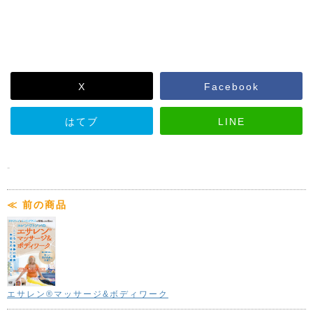
価格
4,070円（税込）
監修
福場美知留
X
Facebook
収録時間
97分
発売日
2017年1月20日
ジャンル
代替自然療法
はてブ
LINE
面白くてためになる
セラピストの基礎知識
-
著者プロフィール
≪ 前の商品
収録内容
Part.1 皮膚学
●表皮層 ●真皮層
エサレン®マッサージ&ボディワーク
●上皮組織癌