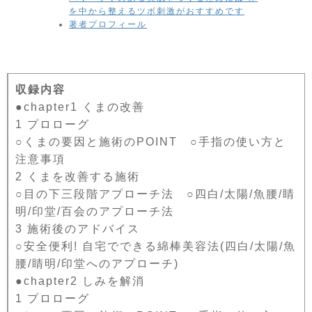
を中から整えるツボ刺激がおすすめです
著者プロフィール
収録内容
●chapter1 くまの改善
1 プロローグ
○くまの要因と施術のPOINT ○手指の使い方と
注意事項
2 くまを改善する施術
○目の下三段階アプローチ法 ○四白/太陽/魚腰/睛
明/印堂/百会のアプローチ法
3 施術後のアドバイス
○安全便利! 自宅でできる綿棒美容法(四白/太陽/魚
腰/睛明/印堂へのアプローチ)
●chapter2 しみを解消
1 プロローグ