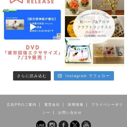
ハリ・ツヤのある美肌をつくるためには 体
を中から整えるツボ刺激がおすすめです
私たちの顔にはたくさんの「美のツボ」があります。こ
れらのツボは肌トラブルの改善に大変有効です。中医学
に基づいた劉勇先生のフェイシャルテクニックを症例別
に紹介し、たるみ・ほうれい線を改善させる各ツボへの
アプローチ方法とマッサージのポイントをわかりやすく
さらに読み込む
Instagram でフォロー
解説。筋肉、内臓、神経の3つをバランス良く整え、血
液・リンパ液の循環を活発にするハンドケアはエステサ
ロン必見です。更にはテレビや雑誌などで話題を呼んだ
綿棒美容法も収録。セルフケア・アドバイスも万全で
す。
広告PRのご案内
運営会社
採用情報
プライバシーポリ
シー
お問い合わせ
著者プロフィール