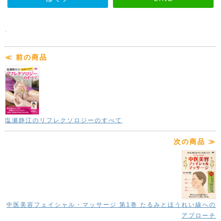
ジャンル
ボディ&フェイシャル
ハリ・ツヤのある美肌をつくるためには 体
-
を中から整えるツボ刺激がおすすめです
著者プロフィール
≪ 前の商品
収録内容
●chapter1 くまの改善
塩瀬静江のリフレクソロジーのすべて
1 プロローグ
○くまの要因と施術のPOINT ○手指の使い方と注意事
次の商品 ≫
項
2 くまを改善する施術
○目の下三段階アプローチ法 ○四白/太陽/魚腰/睛明/印
堂/百会のアプローチ法
3 施術後のアドバイス
○安全便利! 自宅でできる綿棒美容法(四白/太陽/魚腰/睛
中医美容フェイシャル・マッサージ 第1巻 たるみとほうれい線への
明/印堂へのアプローチ)
アプローチ