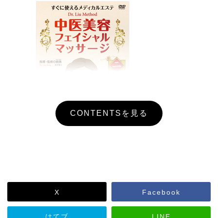
CONTENTSを見る
価格
5,500円（税込）
監修
劉勇
指導
劉勇
X
Facebook
収録時間
48分
発売日
2013年2月19日
はてブ
LINE