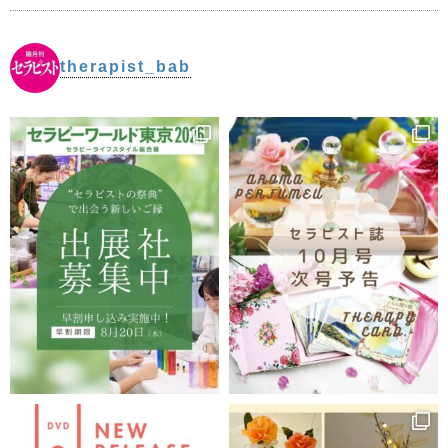
●chapter2 しみを解消
1 プロローグ
○しみの要因と施術のPOINT ○手指の使い方と注意事
therapist_bab
項
2 しみを改善する施術
○しみの表面に圧を加え温める ○地倉/頬車/四白/太陽
へのアプローチ
○しみ表面部位へのアプローチ ○完骨へのアプローチ
3 しみへの整体手技
○首と顎の下の筋肉と関節の整体法
4 施術後のアドバイス
○安全便利! 自宅でできる綿棒美容法(地倉/頬車/四白/太
陽へのアプローチ)
●chapter3 小顔矯正
○小顔矯正の各ツボと筋肉・関節の関係
○小顔矯正の整体法 顎関節の整体