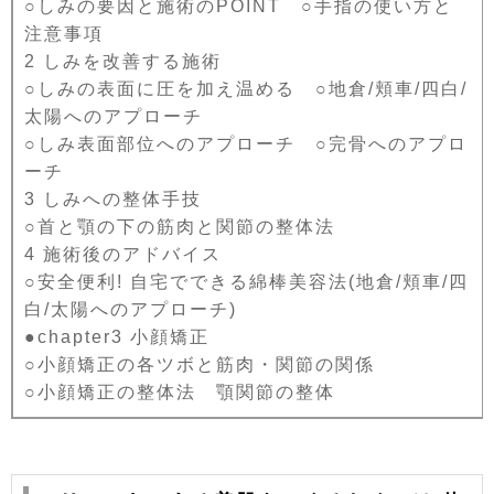
○しみの要因と施術のPOINT ○手指の使い方と
注意事項
2 しみを改善する施術
○しみの表面に圧を加え温める ○地倉/頬車/四白/
太陽へのアプローチ
○しみ表面部位へのアプローチ ○完骨へのアプロ
ーチ
3 しみへの整体手技
○首と顎の下の筋肉と関節の整体法
4 施術後のアドバイス
○安全便利! 自宅でできる綿棒美容法(地倉/頬車/四
白/太陽へのアプローチ)
●chapter3 小顔矯正
○小顔矯正の各ツボと筋肉・関節の関係
○小顔矯正の整体法 顎関節の整体