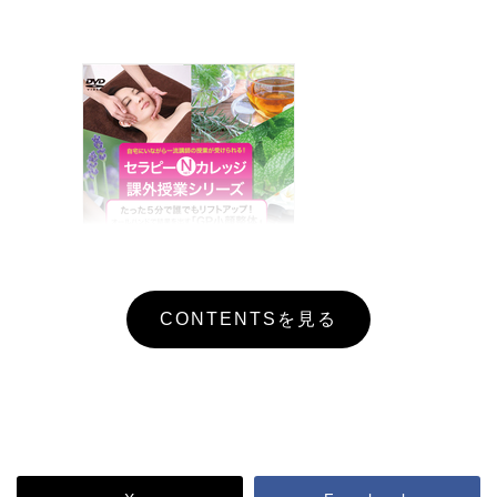
CONTENTSを見る
価格
4,070円（税込）
指導
金森慈治 、大口貴弘