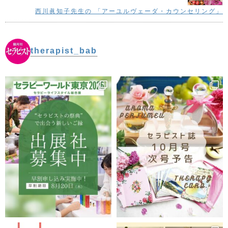
●ビフォーアフターの確認法 ●フェイスライン
西川眞知子先生の 「アーユルヴェーダ・カウンセリング」
●ほうれい線 ●目尻 ●頭皮 ●額部 ●眼周辺の経穴 ●デモ
ンストレーション1、2 ●最後に
therapist_bab
筋膜と経穴にアプローチ!たった5分で誰で
もリフトアップ!!
小顔整体には様々な種類がありますが、その中でもGP
小顔整体は「短時間・ソフトタッチ・即効性」が特長
の、優れた施術方法です。身体の位置や姿勢を定める
SMAS筋膜にアプローチすることで、可能となります。
初心者でも始めやすいように、筋膜とは何か、圧の力加
減はどれくらいが良いか、さらに施術手順などを丁寧に
解説しています。