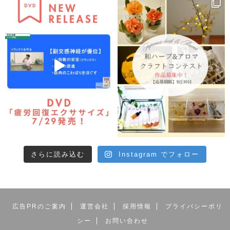
●セラピー・ネット・カレッジ 課外授業シ
リーズ
セラピストのためのWEB動画サイト「セラピー・ネッ
ト・カレッジ」の講座が、多くのお客様の要望により
DVD化されることになりました。手元に置いておきた
い、テレビの画面で技術をじっくり見たい、ネット環境
がなくても気軽に学びたいなど、さまざまな要望に応え
る形で発売!! 自宅にいながら、まるでスクールに通って
いるかのような一流講師の授業を視聴できます。スキル
アップやサロン繁栄、ホームケアにぜひご活用ください!
さらに読み込む
Instagram でフォロー
著者プロフィール
広告PRのご案内
運営会社
採用情報
プライバシーポリ
講師●金森慈治
シー
お問い合わせ