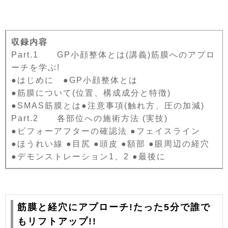
収録内容
Part.1 GP小顔整体とは(講義)筋膜へのアプロ
ーチを学ぶ!
●はじめに ●GP小顔整体とは
●筋膜について(位置、構成成分と特徴)
●SMAS筋膜とは●注意事項(触れ方、圧の加減)
Part.2 各部位への施術方法 (実技)
●ビフォーアフターの確認法 ●フェイスライン
●ほうれい線 ●目尻 ●頭皮 ●額部 ●眼周辺の経穴
●デモンストレーション1、2 ●最後に
筋膜と経穴にアプローチ!たった5分で誰で
もリフトアップ!!