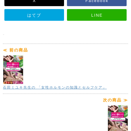
X
Facebook
収録時間
37分
発売日
2016年9月 9日
はてブ
LINE
ジャンル
ボディ&フェイシャル
筋膜と経穴にアプローチ!たった5分で誰で
もリフトアップ!!
-
●セラピー・ネット・カレッジ 課外授業シ
リーズ
著者プロフィール
≪ 前の商品
収録内容
石田ミユキ先生の 「女性ホルモンの知識とセルフケア」
Part.1 GP小顔整体とは(講義)筋膜へのアプローチ
を学ぶ!
次の商品 ≫
●はじめに ●GP小顔整体とは
●筋膜について(位置、構成成分と特徴)
●SMAS筋膜とは●注意事項(触れ方、圧の加減)
Part.2 各部位への施術方法 (実技)