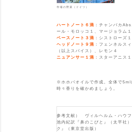
市場の野菜（ドイツ）
ハートノート６滴
：チャンパカAb
ール・モロッコ１、マージョラム１
ベースノート３滴
：シストローズ１
ヘッドノート９滴
：フェンネルスィ
（以上スパイス）、レモン４
ニュアンサー１滴
：スターアニス１
※ホホバオイルで作成。全体で5m
時々香りを確かめましょう。
参考文献） ヴィルヘルム・ハウフ
池内紀訳『鼻のこびと』（太平社）
ク』（東京堂出版）