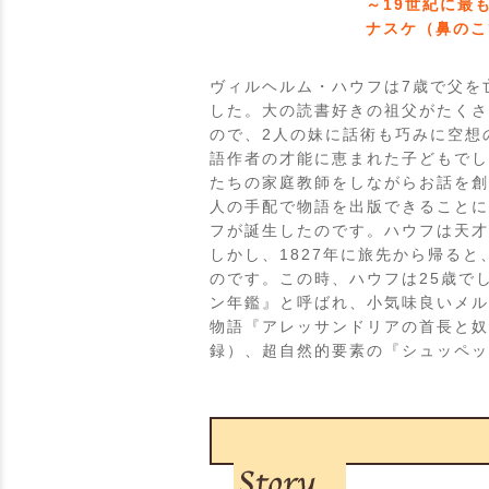
～19世紀に最
ナスケ（鼻のこ
ヴィルヘルム・ハウフは7歳で父を
した。大の読書好きの祖父がたくさ
ので、2人の妹に話術も巧みに空想
語作者の才能に恵まれた子どもでし
たちの家庭教師をしながらお話を創
人の手配で物語を出版できることに
フが誕生したのです。ハウフは天才
しかし、1827年に旅先から帰る
のです。この時、ハウフは25歳で
ン年鑑』と呼ばれ、小気味良いメル
物語『アレッサンドリアの首長と奴
録）、超自然的要素の『シュッペッ