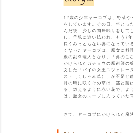
12歳の少年ヤーコブは、野菜
をしています。その日、年とっ
んだ後、少しの間居眠りをして
し、母親に追い払われ、もう7
長くみっともない姿になってい
くなったヤーコブは、魔女に料
殿の副料理人となり、「鼻のこ
かけられたガチョウの魔術師の
文した「パイの女王スツェレー
スト（くしゃみ草）」が不足と
月の時に咲くその草は、茎と葉
る、燃えるように赤い花で、よ
は、魔女のスープに入っていた
さて、ヤーコブにかけられた魔