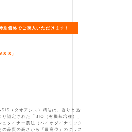
特別価格でご購入いただけます！
ASIS」
OASIS（タオアシス）精油は、香りと品質にこだわり、ドイツ
より認定された「BIO（有機栽培種）」品質製品を多く取り入
シュタイナー農法（バイオダイナミック）による農場産もあり
その品質の高さから「最高位」のクラスに認定されています。