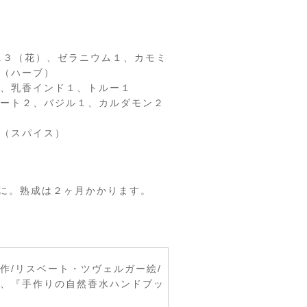
s.３（花）、ゼラニウム１、カモミ
（ハーブ）
、乳香インド１、トルー１
ート２、バジル１、カルダモン２
（スパイス）
lに。熟成は２ヶ月かかります。
作/リスベート・ツヴェルガー絵/
、『手作りの自然香水ハンドブッ