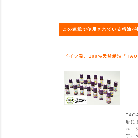
この連載で使用されている精油が
ドイツ発、100%天然精油「TAO
TA
府に
れ、
す。