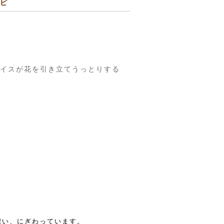
シピ
イスが花を引き立てうっとりする
漂い、にぎわっています。