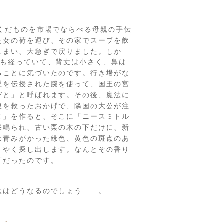
やくだものを市場でならべる母親の手伝
た女の荷を運び、その家でスープを飲
しまい、大急ぎで戻りました。しか
年も経っていて、背丈は小さく、鼻は
ることに気づいたのです。行き場がな
理を伝授された腕を使って、国王の宮
びと」と呼ばれます。その後、魔法に
娘を救ったおかげで、隣国の大公が注
ヌ」を作ると、そこに「ニースミトル
怒鳴られ、古い栗の木の下だけに、新
は青みがかった緑色、黄色の斑点のあ
うやく探し出します。なんとその香り
草だったのです。
法はどうなるのでしょう……。