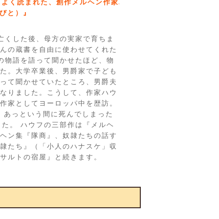
もよく読まれた、創作メルヘン作家ハウフの『小人のハ
びと）』
亡くした後、母方の実家で育ちま
んの蔵書を自由に使わせてくれた
の物語を語って聞かせたほど、物
た。大学卒業後、男爵家で子ども
って聞かせていたところ、男爵夫
なりました。こうして、作家ハウ
作家としてヨーロッパ中を歴訪。
と、あっという間に死んでしまった
した。 ハウフの三部作は『メルヘ
ヘン集『隊商』、奴隷たちの話す
隷たち』（「小人のハナスケ」収
サルトの宿屋』と続きます。