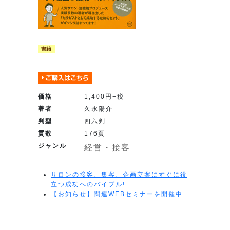
価格
1,400円+税
著者
久永陽介
判型
四六判
貢数
176頁
ジャンル
経営・接客
サロンの接客、集客、企画立案にすぐに役
立つ成功へのバイブル!
【お知らせ】関連WEBセミナーを開催中