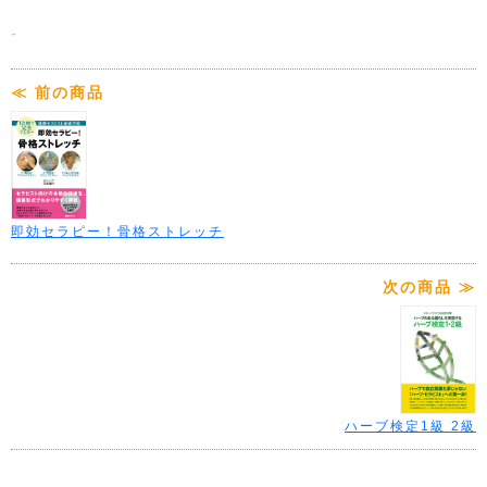
-
≪ 前の商品
即効セラピー！骨格ストレッチ
次の商品 ≫
ハーブ検定1級 2級