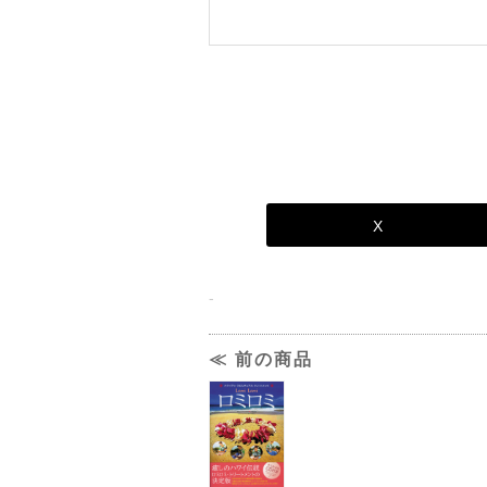
X
-
≪ 前の商品