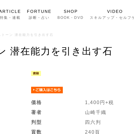
ARTICLE
FORTUNE
SHOP
VIDEO
特集・連載
診断・占い
BOOK・DVD
スキルアップ・セルフ
ストーン 潜在能力を引き出す石
ン 潜在能力を引き出す石
価格
1,400円+税
著者
山崎千織
判型
四六判
貢数
240頁