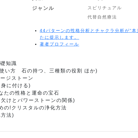
スピリチュアル
ジャンル
代替自然療法
44パターンの性格分析とチャクラ分析が“本
たに提示します。
著者プロフィール
基礎知識
使い方 石の持つ、三種類の役割 ほか)
ャージストーン
身に付ける)
あなたの性格と運命の宝石
ち欠けとパワーストーンの関係)
めの!クリスタルの浄化方法
方法)