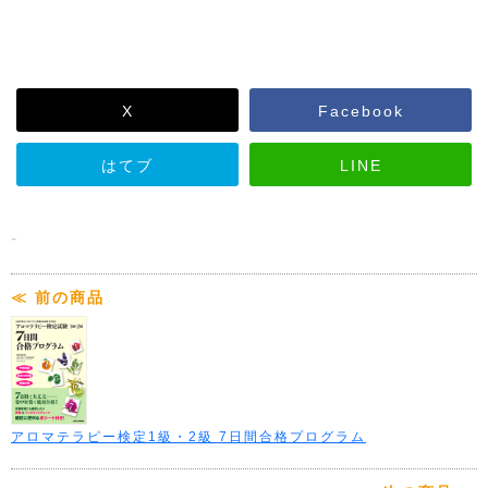
X
Facebook
はてブ
LINE
-
≪ 前の商品
アロマテラピー検定1級・2級 7日間合格プログラム