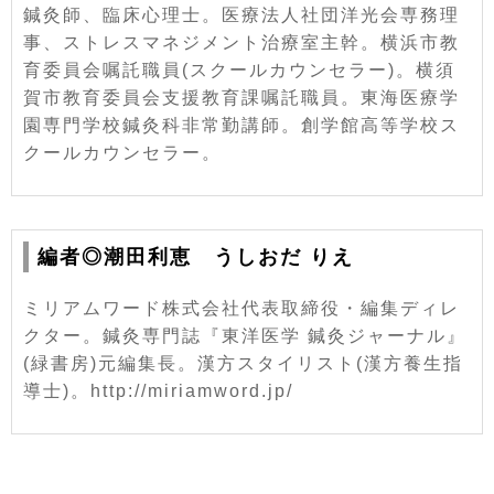
鍼灸師、臨床心理士。医療法人社団洋光会専務理
事、ストレスマネジメント治療室主幹。横浜市教
育委員会嘱託職員(スクールカウンセラー)。横須
賀市教育委員会支援教育課嘱託職員。東海医療学
園専門学校鍼灸科非常勤講師。創学館高等学校ス
クールカウンセラー。
編者◎潮田利恵 うしおだ りえ
ミリアムワード株式会社代表取締役・編集ディレ
クター。鍼灸専門誌『東洋医学 鍼灸ジャーナル』
(緑書房)元編集長。漢方スタイリスト(漢方養生指
導士)。http://miriamword.jp/