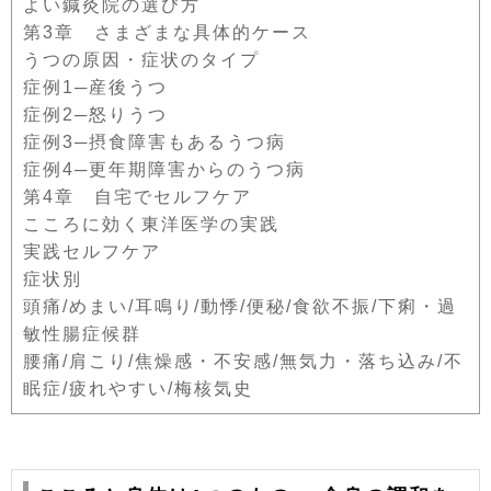
よい鍼灸院の選び方
第3章 さまざまな具体的ケース
うつの原因・症状のタイプ
症例1─産後うつ
症例2─怒りうつ
症例3─摂食障害もあるうつ病
症例4─更年期障害からのうつ病
第4章 自宅でセルフケア
こころに効く東洋医学の実践
実践セルフケア
症状別
頭痛/めまい/耳鳴り/動悸/便秘/食欲不振/下痢・過
敏性腸症候群
腰痛/肩こり/焦燥感・不安感/無気力・落ち込み/不
眠症/疲れやすい/梅核気史