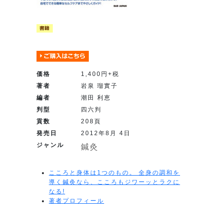
価格
1,400円+税
著者
岩泉 瑠實子
編者
潮田 利恵
判型
四六判
貢数
208頁
発売日
2012年8月 4日
ジャンル
鍼灸
こころと身体は1つのもの。 全身の調和を
導く鍼灸なら、こころもジワーッとラクに
なる!
著者プロフィール