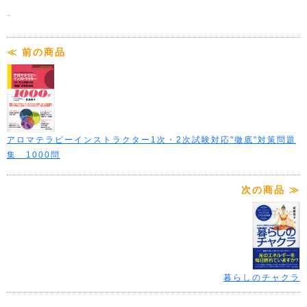
-
≪ 前の商品
アロマテラピーインストラクター1次・2次試験対応"徹底"対策問題
集 1000問
次の商品 ≫
暮らしのチャクラ